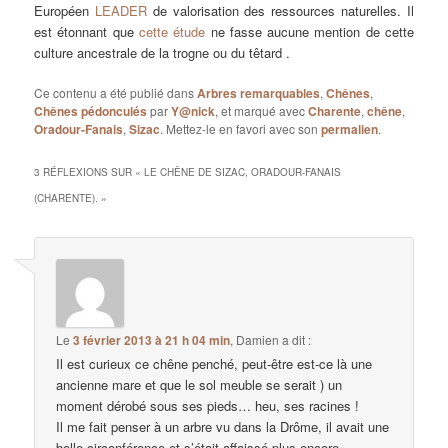
Européen
LEADER
de valorisation des ressources naturelles. Il
est étonnant que
cette étude
ne fasse aucune mention de cette
culture ancestrale de la trogne ou du têtard .
Ce contenu a été publié dans
Arbres remarquables
,
Chênes
,
Chênes pédonculés
par
Y@nick
, et marqué avec
Charente
,
chêne
,
Oradour-Fanais
,
Sizac
. Mettez-le en favori avec son
permalien
.
3 RÉFLEXIONS SUR «
LE CHÊNE DE SIZAC, ORADOUR-FANAIS
(CHARENTE).
»
Le
3 février 2013 à 21 h 04 min
,
Damien
a dit :
Il est curieux ce chêne penché, peut-être est-ce là une
ancienne mare et que le sol meuble se serait ) un
moment dérobé sous ses pieds… heu, ses racines !
Il me fait penser à un arbre vu dans la Drôme, il avait une
belle circonférence et s’était affaissé plus encore.