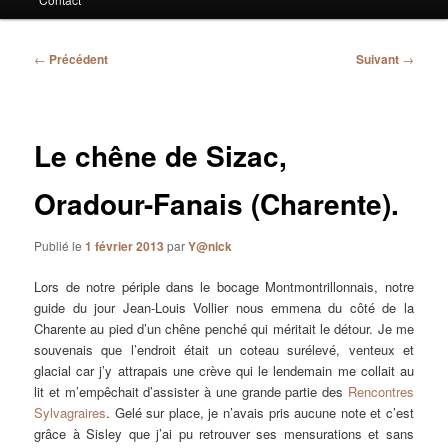
Navigation
←
Précédent
Suivant
→
des
articles
Le chêne de Sizac,
Oradour-Fanais (Charente).
Publié le
1 février 2013
par
Y@nick
Lors de notre périple dans le bocage Montmontrillonnais, notre
guide du jour Jean-Louis Vollier nous emmena du côté de la
Charente au pied d’un chêne penché qui méritait le détour. Je me
souvenais que l’endroit était un coteau surélevé, venteux et
glacial car j’y attrapais une crève qui le lendemain me collait au
lit et m’empêchait d’assister à une grande partie des
Rencontres
Sylvagraires
. Gelé sur place, je n’avais pris aucune note et c’est
grâce à Sisley que j’ai pu retrouver ses mensurations et sans