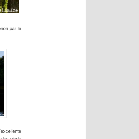
iori par le
’excellente
e les pieds