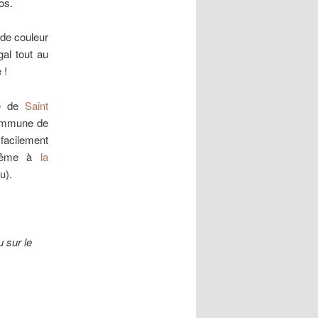
os.
 de couleur
égal tout au
 !
ne de
Saint
commune de
 facilement
 même à
la
u).
u sur le