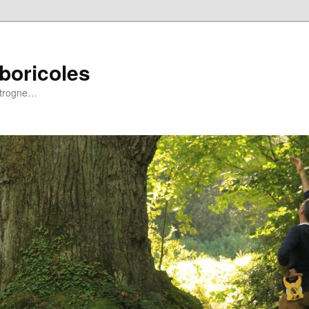
rboricoles
a trogne…