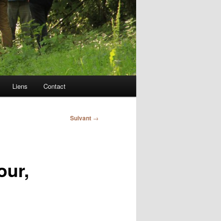
Liens
Contact
Suivant
→
our,