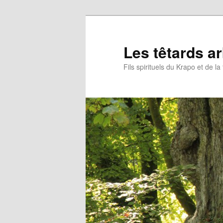
Aller
au
contenu
Les têtards a
principal
Fils spirituels du Krapo et de l