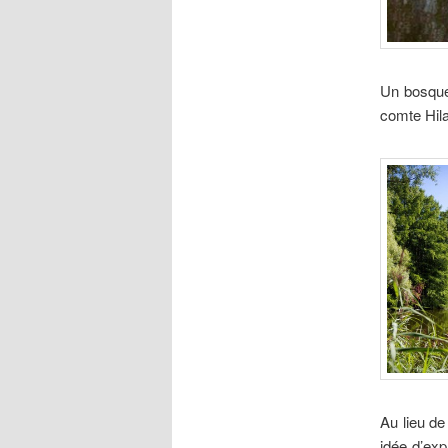
Un bosquet
comte Hila
Au lieu de
idée d’exp