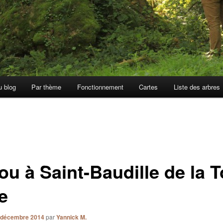
u blog
Par thème
Fonctionnement
Cartes
Liste des arbres
u à Saint-Baudille de la T
e
 décembre 2014
par
Yannick M.