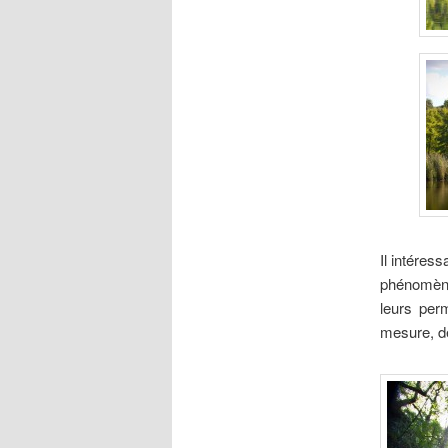
Il intéres
phénomène
leurs per
mesure, d