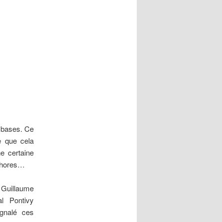
s bases. Ce
e que cela
e certaine
ophores…
Guillaume
al Pontivy
ignalé ces