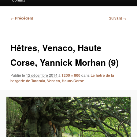
Navigation
← Précédent
Suivant →
des
images
Hêtres, Venaco, Haute
Corse, Yannick Morhan (9)
Publié le
12 décembre 2014
à
1200 × 800
dans
Le hêtre de la
bergerie de Tatarala, Venaco, Haute-Corse