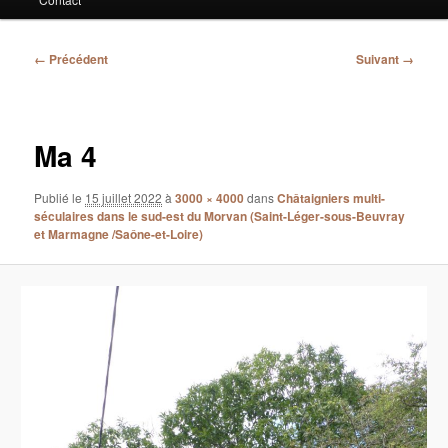
Navigation
← Précédent
Suivant →
des
images
Ma 4
Publié le
15 juillet 2022
à
3000 × 4000
dans
Châtaigniers multi-
séculaires dans le sud-est du Morvan (Saint-Léger-sous-Beuvray
et Marmagne /Saône-et-Loire)