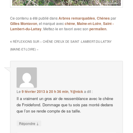
Ce contenu a été publié dans
Arbres remarquables
,
Chênes
par
Gilles Montavon
, et marqué avec
chêne
,
Maine-et-Loire
,
Saint -
Lambert-du-Lattay
. Mettez-le en favori avec son
permalien
.
4 RÉFLEXIONS SUR «
CHÊNE CREUX DE SAINT -LAMBERT-DU-LATTAY
(MAINE-ET-LOIRE)
»
Le
9 février 2013 à 20 h 36 min
,
Y@nick
a dit :
Il a vraiment un gros air de ressemblance avec le chêne
de Froidefond. Dommage que tu sois pas monté dedans
que l’on se rende compte de sa taille.
↓
Répondre