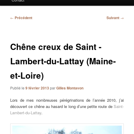
Navigation
←
Précédent
Suivant
→
des
articles
Chêne creux de Saint -
Lambert-du-Lattay (Maine-
et-Loire)
Publié le
9 février 2013
par
Gilles Montavon
Lors de mes nombreuses pérégrinations de l’année 2010, j’ai
découvert ce chêne au hasard le long d’une petite route de
Saint-
Lambert-du-Lattay
.