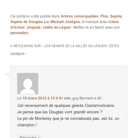
Ce contenu a été publié dans
Arbres remarquables
,
Pins
,
Sapins
,
Sapins de Douglas
par
Mickaël Jézégou
, et marqué avec
Côtes
d'Armor
,
séquoia
,
vallée du Léguer
. Mettez-le en favori avec son
permalien
.
5 RÉFLEXIONS SUR «
LES GÉANTS DE LA VALLÉE DU LÉGUER, CÔTES
D’ARMOR
»
Le
10 mars 2015 à 15 h 41 min
,
guy Bernard
a dit :
Joli recensement de quelques géants Costarmoricains.
Je pense que les Douglas vont grandir encore ?
Le pin de Monterey que je ne connaissais pas, est lui, un
champion !
↓
Répondre