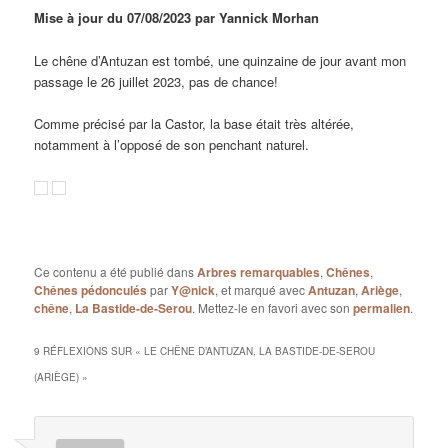
Mise à jour du 07/08/2023 par Yannick Morhan
Le chêne d’Antuzan est tombé, une quinzaine de jour avant mon
passage le 26 juillet 2023, pas de chance!
Comme précisé par la Castor, la base était très altérée,
notamment à l’opposé de son penchant naturel.
Ce contenu a été publié dans
Arbres remarquables
,
Chênes
,
Chênes pédonculés
par
Y@nick
, et marqué avec
Antuzan
,
Ariège
,
chêne
,
La Bastide-de-Serou
. Mettez-le en favori avec son
permalien
.
9 RÉFLEXIONS SUR «
LE CHÊNE D’ANTUZAN, LA BASTIDE-DE-SEROU
(ARIÈGE)
»