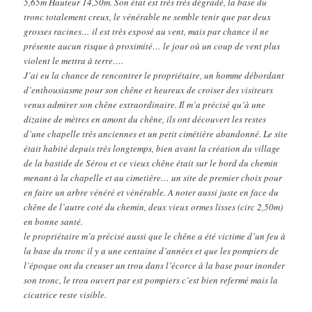
5,65m Hauteur 14,50m. Son état est très très dégradé, la base du
tronc totalement creux, le vénérable ne semble tenir que par deux
grosses racines… il est très exposé au vent, mais par chance il ne
présente aucun risque à proximité… le jour où un coup de vent plus
violent le mettra à terre….
J’ai eu la chance de rencontrer le propriétaire, un homme débordant
d’enthousiasme pour son chêne et heureux de croiser des visiteurs
venus admirer son chêne extraordinaire. Il m’a précisé qu’à une
dizaine de mètres en amont du chêne, ils ont découvert les restes
d’une chapelle très anciennes et un petit cimétière abandonné. Le site
était habité depuis très longtemps, bien avant la création du village
de la bastide de Sérou et ce vieux chêne était sur le bord du chemin
menant à la chapelle et au cimetière… un site de premier choix pour
en faire un arbre vénéré et vénérable. A noter aussi juste en face du
chêne de l’autre coté du chemin, deux vieux ormes lisses (circ 2,50m)
en bonne santé.
le propriétaire m’a précisé aussi que le chêne a été victime d’un feu à
la base du tronc il y a une centaine d’années et que les pompiers de
l’époque ont du creuser un trou dans l’écorce à la base pour inonder
son tronc, le trou ouvert par est pompiers c’est bien refermé mais la
cicatrice reste visible.