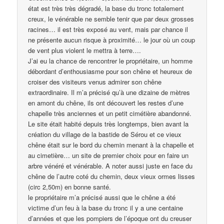
état est très très dégradé, la base du tronc totalement
creux, le vénérable ne semble tenir que par deux grosses
racines… il est très exposé au vent, mais par chance il
ne présente aucun risque à proximité… le jour où un coup
de vent plus violent le mettra à terre….
J’ai eu la chance de rencontrer le propriétaire, un homme
débordant d’enthousiasme pour son chêne et heureux de
croiser des visiteurs venus admirer son chêne
extraordinaire. Il m’a précisé qu’à une dizaine de mètres
en amont du chêne, ils ont découvert les restes d’une
chapelle très anciennes et un petit cimétière abandonné.
Le site était habité depuis très longtemps, bien avant la
création du village de la bastide de Sérou et ce vieux
chêne était sur le bord du chemin menant à la chapelle et
au cimetière… un site de premier choix pour en faire un
arbre vénéré et vénérable. A noter aussi juste en face du
chêne de l’autre coté du chemin, deux vieux ormes lisses
(circ 2,50m) en bonne santé.
le propriétaire m’a précisé aussi que le chêne a été
victime d’un feu à la base du tronc il y a une centaine
d’années et que les pompiers de l’époque ont du creuser