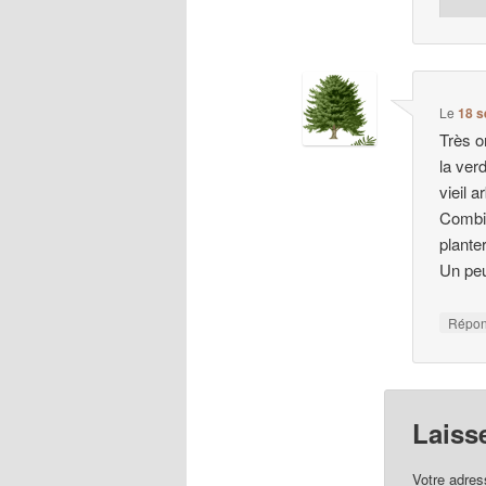
Le
18 s
Très o
la ver
vieil 
Combie
plante
Un peu
Répo
Laiss
Votre adres