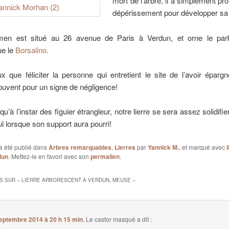
mort de l’arbre, il a simplement pro
dépérissement pour développer s
en est situé au 26 avenue de Paris à Verdun, et orne le par
ue le
Borsalino.
 que féliciter la personne qui entretient le site de l’avoir épargné
uvent pour un signe de négligence!
’à l’instar des figuier étrangleur, notre lierre se sera assez solidifie
l lorsque son support aura pourri!
a été publié dans
Arbres remarquables
,
Lierres
par
Yannick M.
, et marqué avec
l
dun
. Mettez-le en favori avec son
permalien
.
S SUR «
LIERRE ARBORESCENT À VERDUN, MEUSE
»
eptembre 2014 à 20 h 15 min
,
Le castor masqué
a dit :