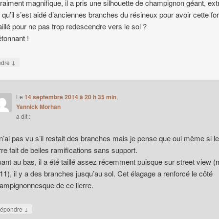
 vraiment magnifique, il a pris une silhouette de champignon géant, extr
 qu’il s’est aidé d’anciennes branches du résineux pour avoir cette f
 taillé pour ne pas trop redescendre vers le sol ?
étonnant !
↓
ndre
Le
14 septembre 2014 à 20 h 35 min
,
Yannick Morhan
a dit :
 n’ai pas vu s’il restait des branches mais je pense que oui même si le
erre fait de belles ramifications sans support.
ant au bas, il a été taillé assez récemment puisque sur street view (
11), il y a des branches jusqu’au sol. Cet élagage a renforcé le côté
ampignonnesque de ce lierre.
↓
épondre