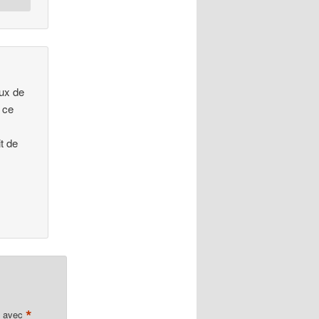
eux de
r ce
t de
*
s avec