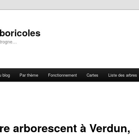
rboricoles
a trogne…
u blog
Par thème
Fonctionnement
Cartes
Liste des arbres
rre arborescent à Verdun,