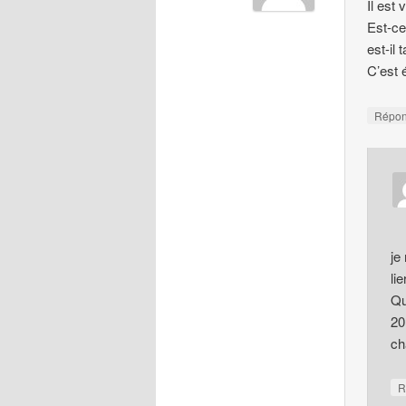
Il est
Est-ce
est-il
C’est 
Répo
je
li
Qu
20
ch
R