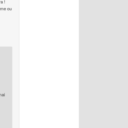
a !
orme ou
mai