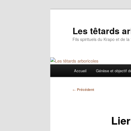
Aller
au
contenu
Les têtards a
principal
Fils spirituels du Krapo et de l
Menu
Accueil
Génèse et objectif d
principal
Navigation
←
Précédent
des
articles
Lie