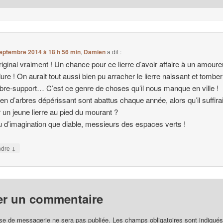
eptembre 2014 à 18 h 56 min
,
Damien
a dit :
riginal vraiment ! Un chance pour ce lierre d’avoir affaire à un amour
dure ! On aurait tout aussi bien pu arracher le lierre naissant et tombe
arbre-support… C’est ce genre de choses qu’il nous manque en ville !
n d’arbres dépérissant sont abattus chaque année, alors qu’il suffirai
r un jeune lierre au pied du mourant ?
 d’imagination que diable, messieurs des espaces verts !
↓
ndre
er un commentaire
se de messagerie ne sera pas publiée.
Les champs obligatoires sont indiqué