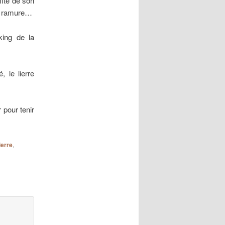
fité de son
a ramure…
king de la
, le lierre
r pour tenir
ierre
,