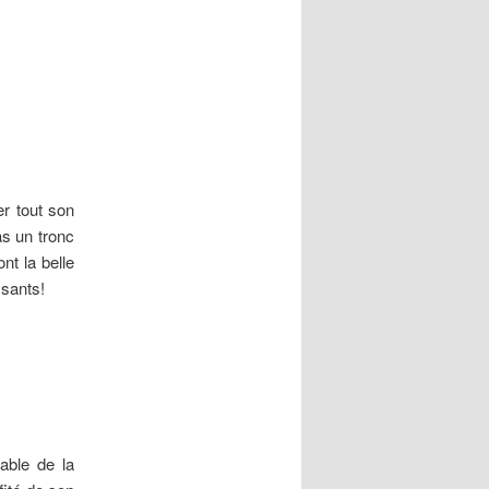
er tout son
as un tronc
nt la belle
ssants!
able de la