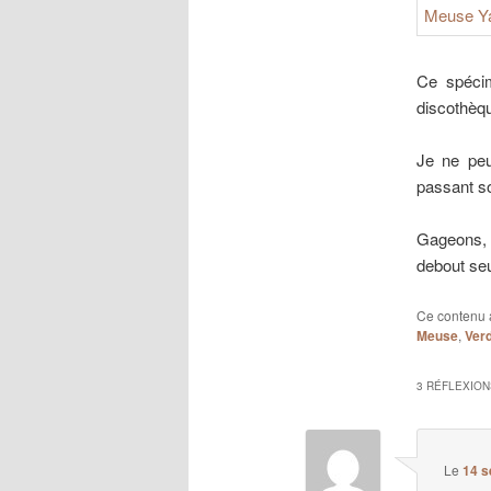
Ce spécim
discothèq
Je ne peux
passant so
Gageons, qu
debout seu
Ce contenu 
Meuse
,
Ver
3 RÉFLEXION
Le
14 s