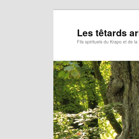
Aller
au
contenu
Les têtards a
principal
Fils spirituels du Krapo et de l