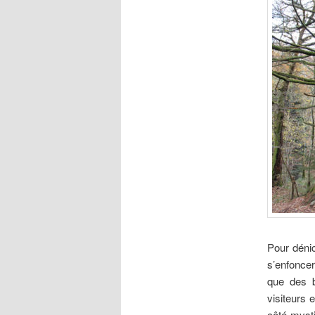
Pour dénic
s’enfoncer
que des 
visiteurs
côté mysti