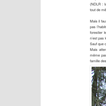
(NDLR : la
tout de mê
Mais il fa
pas l’habi
forestier 
n’est pas 
Sauf que d
Mais atten
même pas
famille de