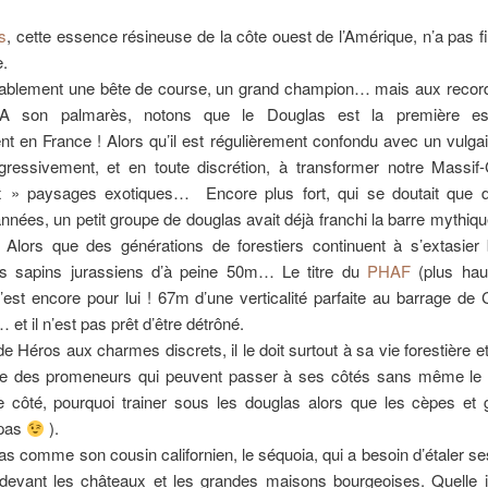
s
, cette essence résineuse de la côte ouest de l’Amérique, n’a pas f
e.
itablement une bête de course, un grand champion… mais aux record
. A son palmarès, notons que le Douglas est la première e
t en France ! Alors qu’il est régulièrement confondu avec un vulgair
ogressivement, et en toute discrétion, à transformer notre Massif-
x » paysages exotiques… Encore plus fort, qui se doutait que 
années, un petit groupe de douglas avait déjà franchi la barre mythi
 Alors que des générations de forestiers continuent à s’extasier
s sapins jurassiens d’à peine 50m… Le titre du
PHAF
(plus hau
’est encore pour lui ! 67m d’une verticalité parfaite au barrage de 
 et il n’est pas prêt d’être détrôné.
de Héros aux charmes discrets, il le doit surtout à sa vie forestière et 
nce des promeneurs qui peuvent passer à ses côtés sans même le
e côté, pourquoi trainer sous les douglas alors que les cèpes et g
 pas
).
as comme son cousin californien, le séquoia, qui a besoin d’étaler s
 devant les châteaux et les grandes maisons bourgeoises. Quelle 