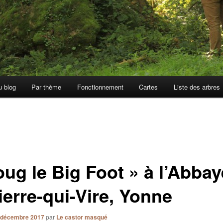
u blog
Par thème
Fonctionnement
Cartes
Liste des arbres
oug le Big Foot » à l’Abbay
ierre-qui-Vire, Yonne
 décembre 2017
par
Le castor masqué