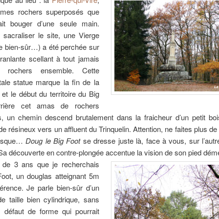
rmes rochers superposés que
ait bouger d’une seule main.
sacraliser le site, une Vierge
e bien-sûr…) a été perchée sur
branlante scellant à tout jamais
 rochers ensemble. Cette
le statue marque la fin de la
n et le début du territoire du Big
rrière cet amas de rochers
es, un chemin descend brutalement dans la fraicheur d’un petit bo
 de résineux vers un affluent du Trinquelin. Attention, ne faites plus de
resque…
Doug le Big Foot
se dresse juste là, face à vous, sur l’aut
Sa découverte en contre-plongée accentue la vision de son pied dém
s de 3 ans que je recherchais
oot, un douglas atteignant 5m
érence. Je parle bien-sûr d’un
de taille bien cylindrique, sans
x défaut de forme qui pourrait