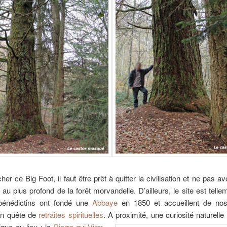
her ce Big Foot, il faut être prêt à quitter la civilisation et ne pas av
 au plus profond de la forêt morvandelle. D’ailleurs, le site est tell
bénédictins ont fondé une
Abbaye
en 1850 et accueillent de nos
 en quête de
retraites spirituelles
. A proximité, une curiosité naturelle
que au lieu : la
Pierre-qui-Vire
;