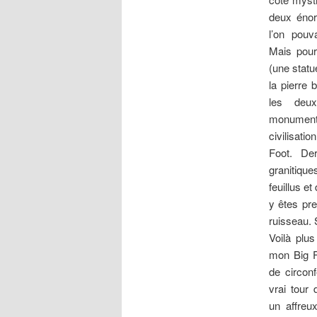
deux éno
l’on pouv
Mais pour 
(une statu
la pierre 
les deux
monumenta
civilisatio
Foot. De
granitiqu
feuillus et
y êtes p
ruisseau. 
Voilà plu
mon Big F
de circonf
vrai tour 
un affreu