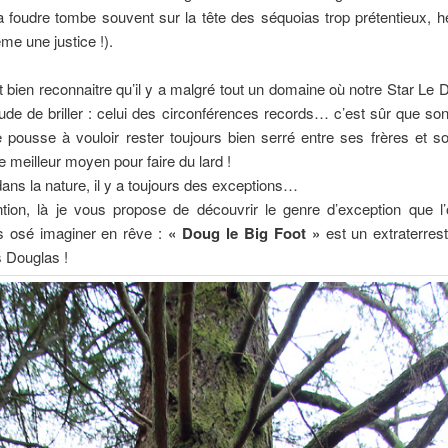
 foudre tombe souvent sur la tête des séquoias trop prétentieux, hé
me une justice !).
ut bien reconnaitre qu’il y a malgré tout un domaine où notre Star Le 
tude de briller : celui des circonférences records… c’est sûr que so
le pousse à vouloir rester toujours bien serré entre ses frères et 
le meilleur moyen pour faire du lard !
ans la nature, il y a toujours des exceptions…
tion, là je vous propose de découvrir le genre d’exception que l’
 osé imaginer en rêve :
« Doug le Big Foot »
est un extraterres
s Douglas !