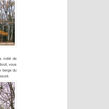
is mêlé de
 bruit, vous
re berge du
esuré.