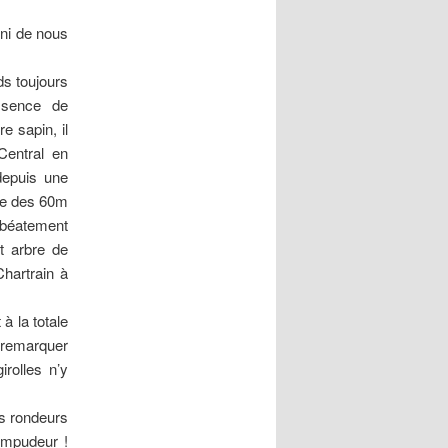
ini de nous
s toujours
ssence de
e sapin, il
Central en
depuis une
que des 60m
 béatement
t arbre de
Chartrain à
à la totale
 remarquer
irolles n’y
es rondeurs
impudeur !