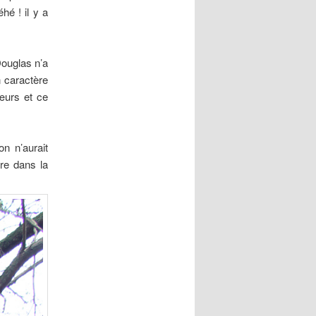
hé ! il y a
Douglas n’a
n caractère
sœurs et ce
on n’aurait
tre dans la