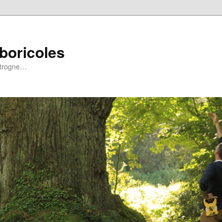
rboricoles
a trogne…