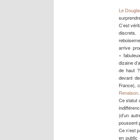
Le Dougla
surprendr
C’est vér
discrets
reboisemen
arrive pr
« fabuleu
dizaine d’
de haut ?
devant de
France), c
Renaison
…
Ce statut 
indiffére
(d’un autr
poussent
Ce n’est p
en public