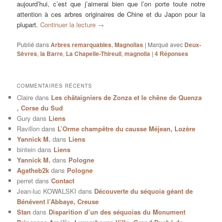
aujourd’hui, c’est que j’aimerai bien que l’on porte toute notre
attention à ces arbres originaires de Chine et du Japon pour la
plupart.
Continuer la lecture
→
Publié dans
Arbres remarquables
,
Magnolias
|
Marqué avec
Deux-
Sèvres
,
la Barre
,
La Chapelle-Thireuil
,
magnolia
|
4
Réponses
COMMENTAIRES RÉCENTS
Claire
dans
Les châtaigniers de Zonza et le chêne de Quenza
, Corse du Sud
Gury
dans
Liens
Ravillon
dans
L’Orme champêtre du causse Méjean, Lozère
Yannick M.
dans
Liens
bintein
dans
Liens
Yannick M.
dans
Pologne
Agatheb2k
dans
Pologne
perret
dans
Contact
Jean-luc KOWALSKI
dans
Découverte du séquoia géant de
Bénévent l’Abbaye, Creuse
Stan
dans
Disparition d’un des séquoias du Monument