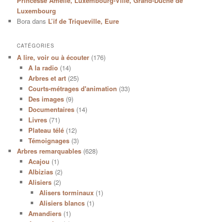
Princesse Amélie, Luxembourg-Ville, Grand-Duché de
Luxembourg
Bora
dans
L’if de Triqueville, Eure
CATÉGORIES
A lire, voir ou à écouter
(176)
A la radio
(14)
Arbres et art
(25)
Courts-métrages d'animation
(33)
Des images
(9)
Documentaires
(14)
Livres
(71)
Plateau télé
(12)
Témoignages
(3)
Arbres remarquables
(628)
Acajou
(1)
Albizias
(2)
Alisiers
(2)
Alisers torminaux
(1)
Alisiers blancs
(1)
Amandiers
(1)