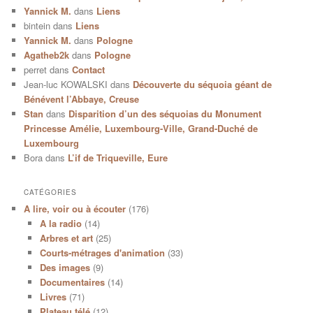
Yannick M.
dans
Liens
bintein
dans
Liens
Yannick M.
dans
Pologne
Agatheb2k
dans
Pologne
perret
dans
Contact
Jean-luc KOWALSKI
dans
Découverte du séquoia géant de
Bénévent l’Abbaye, Creuse
Stan
dans
Disparition d’un des séquoias du Monument
Princesse Amélie, Luxembourg-Ville, Grand-Duché de
Luxembourg
Bora
dans
L’if de Triqueville, Eure
CATÉGORIES
A lire, voir ou à écouter
(176)
A la radio
(14)
Arbres et art
(25)
Courts-métrages d'animation
(33)
Des images
(9)
Documentaires
(14)
Livres
(71)
Plateau télé
(12)