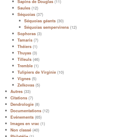
Sapins de Douglas
(11)
Saules
(12)
Séquoias
(37)
Séquoias géants
(30)
Séquoias sempervirens
(12)
Sophoras
(3)
Tamaris
(7)
Théiers
(1)
Thuyas
(3)
Tilleuls
(46)
Tremble
(1)
Tulipiers de Virginie
(10)
Vignes
(5)
Zelkovas
(5)
Autres
(33)
Citations
(7)
Dendrologie
(8)
Documentations
(12)
Evénements
(65)
Images en vrac
(1)
Non classé
(40)
Philatélie
(1)