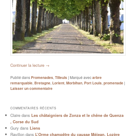
Continuer la lecture
→
Publié dans
Promenades
,
Tilleuls
|
Marqué avec
arbre
remarquable
,
Bretagne
,
Lorient
,
Morbihan
,
Port Louis
,
promenade
|
Laisser un commentaire
COMMENTAIRES RÉCENTS
Claire
dans
Les châtaigniers de Zonza et le chêne de Quenza
, Corse du Sud
Gury
dans
Liens
Ravillon
dans
L’Orme champêtre du causse Méjean, Lozère