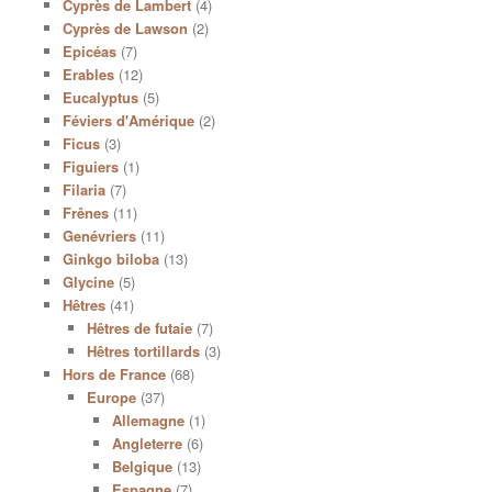
Cyprès de Lambert
(4)
Cyprès de Lawson
(2)
Epicéas
(7)
Erables
(12)
Eucalyptus
(5)
Féviers d'Amérique
(2)
Ficus
(3)
Figuiers
(1)
Filaria
(7)
Frênes
(11)
Genévriers
(11)
Ginkgo biloba
(13)
Glycine
(5)
Hêtres
(41)
Hêtres de futaie
(7)
Hêtres tortillards
(3)
Hors de France
(68)
Europe
(37)
Allemagne
(1)
Angleterre
(6)
Belgique
(13)
Espagne
(7)