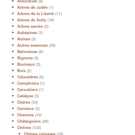
Araucarias
(8)
Arbres de Judée
(1)
Arbres de la Liberté
(11)
Arbres de Sully
(18)
Arbres sacrés
(3)
Aubépines
(3)
Aulnes
(3)
Autres essences
(38)
Belombras
(6)
Bignone
(3)
Bouleaux
(3)
Buis
(2)
Calocèdres
(6)
Camphriers
(1)
Caroubiers
(1)
Catalpas
(5)
Cèdres
(33)
Cerisiers
(3)
Charmes
(10)
Châtaigniers
(29)
Chênes
(123)
Chênes colosses
(18)