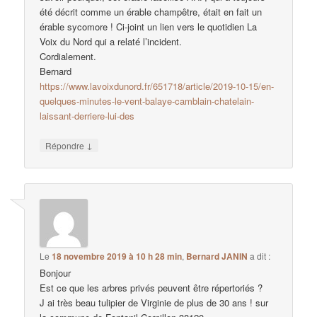
été décrit comme un érable champêtre, était en fait un
érable sycomore ! Ci-joint un lien vers le quotidien La
Voix du Nord qui a relaté l’incident.
Cordialement.
Bernard
https://www.lavoixdunord.fr/651718/article/2019-10-15/en-
quelques-minutes-le-vent-balaye-camblain-chatelain-
laissant-derriere-lui-des
↓
Répondre
Le
18 novembre 2019 à 10 h 28 min
,
Bernard JANIN
a dit :
Bonjour
Est ce que les arbres privés peuvent être répertoriés ?
J ai très beau tulipier de Virginie de plus de 30 ans ! sur