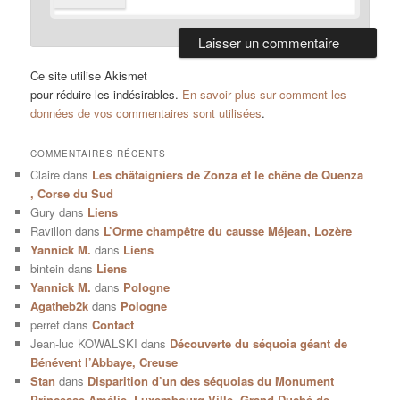
Ce site utilise Akismet
pour réduire les indésirables.
En savoir plus sur comment les
données de vos commentaires sont utilisées
.
COMMENTAIRES RÉCENTS
Claire
dans
Les châtaigniers de Zonza et le chêne de Quenza
, Corse du Sud
Gury
dans
Liens
Ravillon
dans
L’Orme champêtre du causse Méjean, Lozère
Yannick M.
dans
Liens
bintein
dans
Liens
Yannick M.
dans
Pologne
Agatheb2k
dans
Pologne
perret
dans
Contact
Jean-luc KOWALSKI
dans
Découverte du séquoia géant de
Bénévent l’Abbaye, Creuse
Stan
dans
Disparition d’un des séquoias du Monument
Princesse Amélie, Luxembourg-Ville, Grand-Duché de