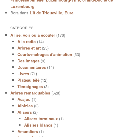
Luxembourg
Bora
dans
L’if de Triqueville, Eure
CATÉGORIES
A lire, voir ou à écouter
(176)
A la radio
(14)
Arbres et art
(25)
Courts-métrages d'animation
(33)
Des images
(9)
Documentaires
(14)
Livres
(71)
Plateau télé
(12)
Témoignages
(3)
Arbres remarquables
(628)
Acajou
(1)
Albizias
(2)
Alisiers
(2)
Alisers torminaux
(1)
Alisiers blancs
(1)
Amandiers
(1)