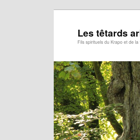
Aller
Aller
au
au
contenu
contenu
Les têtards a
principal
secondaire
Fils spirituels du Krapo et de l