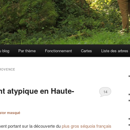
u blog
Par thème
Fonctionnement
Cartes
Liste des arbres
ROVENCE
t atypique en Haute-
14
stor masqué
oment portant sur la découverte du
plus gros séquoia français