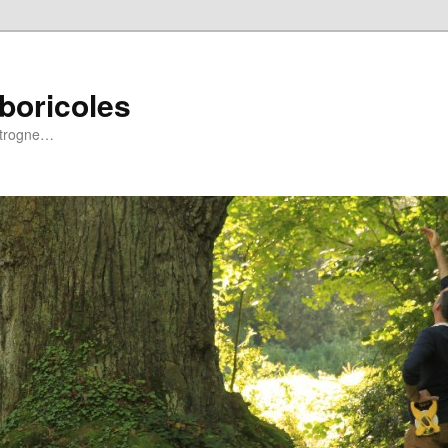
rboricoles
a trogne…