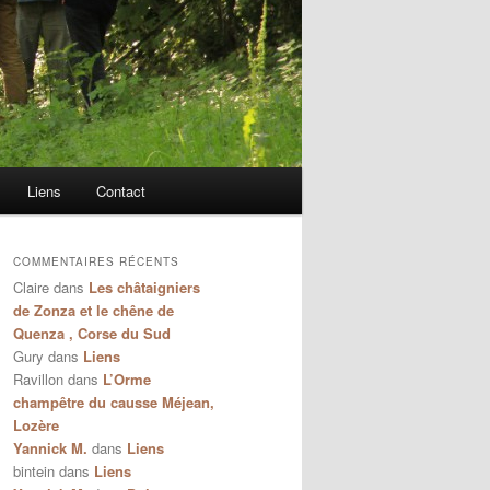
Liens
Contact
COMMENTAIRES RÉCENTS
Claire
dans
Les châtaigniers
de Zonza et le chêne de
Quenza , Corse du Sud
Gury
dans
Liens
Ravillon
dans
L’Orme
champêtre du causse Méjean,
Lozère
Yannick M.
dans
Liens
bintein
dans
Liens