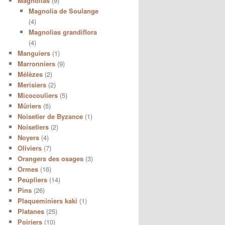
Magnolias
(9)
Magnolia de Soulange
(4)
Magnolias grandiflora
(4)
Manguiers
(1)
Marronniers
(9)
Mélèzes
(2)
Merisiers
(2)
Micocouliers
(5)
Mûriers
(5)
Noisetier de Byzance
(1)
Noisetiers
(2)
Noyers
(4)
Oliviers
(7)
Orangers des osages
(3)
Ormes
(16)
Peupliers
(14)
Pins
(26)
Plaqueminiers kaki
(1)
Platanes
(25)
Poiriers
(10)