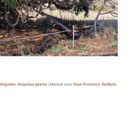
Séquoias
,
Séquoias géants
|
Marqué avec
Haut-Provence
,
Reillane
,