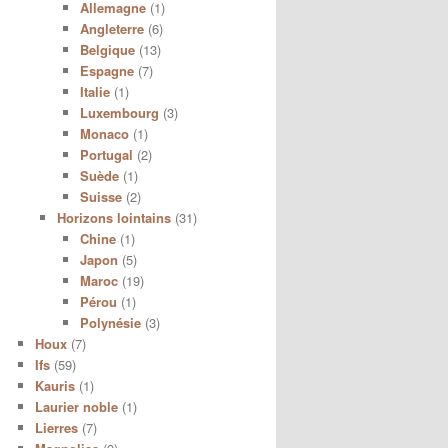
Allemagne
(1)
Angleterre
(6)
Belgique
(13)
Espagne
(7)
Italie
(1)
Luxembourg
(3)
Monaco
(1)
Portugal
(2)
Suède
(1)
Suisse
(2)
Horizons lointains
(31)
Chine
(1)
Japon
(5)
Maroc
(19)
Pérou
(1)
Polynésie
(3)
Houx
(7)
Ifs
(59)
Kauris
(1)
Laurier noble
(1)
Lierres
(7)