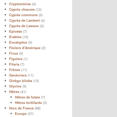
Cryptomérias
(4)
Cyprès chauves
(12)
Cyprès communs
(5)
Cyprès de Lambert
(4)
Cyprès de Lawson
(2)
Epicéas
(7)
Erables
(12)
Eucalyptus
(5)
Féviers d'Amérique
(2)
Ficus
(3)
Figuiers
(1)
Filaria
(7)
Frênes
(11)
Genévriers
(11)
Ginkgo biloba
(13)
Glycine
(5)
Hêtres
(41)
Hêtres de futaie
(7)
Hêtres tortillards
(3)
Hors de France
(68)
Europe
(37)